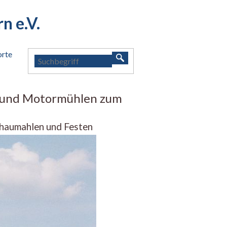
 e.V.
orte
- und Motormühlen zum
haumahlen und Festen